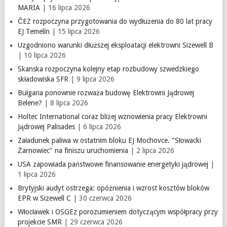
MARIA
| 16 lipca 2026
ČEZ rozpoczyna przygotowania do wydłużenia do 80 lat pracy
EJ Temelín
| 15 lipca 2026
Uzgodniono warunki dłuższej eksploatacji elektrowni Sizewell B
| 10 lipca 2026
Skanska rozpoczyna kolejny etap rozbudowy szwedzkiego
składowiska SFR
| 9 lipca 2026
Bułgaria ponownie rozważa budowę Elektrowni Jądrowej
Belene?
| 8 lipca 2026
Holtec International coraz bliżej wznowienia pracy Elektrowni
Jądrowej Palisades
| 6 lipca 2026
Załadunek paliwa w ostatnim bloku EJ Mochovce. "Słowacki
Żarnowiec" na finiszu uruchomienia
| 2 lipca 2026
USA zapowiada państwowe finansowanie energetyki jądrowej
|
1 lipca 2026
Brytyjski audyt ostrzega: opóźnienia i wzrost kosztów bloków
EPR w Sizewell C
| 30 czerwca 2026
Włocławek i OSGEz porozumieniem dotyczącym współpracy przy
projekcie SMR
| 29 czerwca 2026