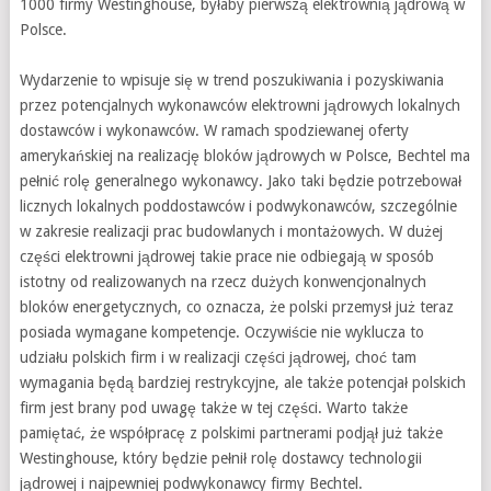
1000 firmy Westinghouse, byłaby pierwszą elektrownią jądrową w
Polsce.
Wydarzenie to wpisuje się w trend poszukiwania i pozyskiwania
przez potencjalnych wykonawców elektrowni jądrowych lokalnych
dostawców i wykonawców. W ramach spodziewanej oferty
amerykańskiej na realizację bloków jądrowych w Polsce, Bechtel ma
pełnić rolę generalnego wykonawcy. Jako taki będzie potrzebował
licznych lokalnych poddostawców i podwykonawców, szczególnie
w zakresie realizacji prac budowlanych i montażowych. W dużej
części elektrowni jądrowej takie prace nie odbiegają w sposób
istotny od realizowanych na rzecz dużych konwencjonalnych
bloków energetycznych, co oznacza, że polski przemysł już teraz
posiada wymagane kompetencje. Oczywiście nie wyklucza to
udziału polskich firm i w realizacji części jądrowej, choć tam
wymagania będą bardziej restrykcyjne, ale także potencjał polskich
firm jest brany pod uwagę także w tej części. Warto także
pamiętać, że współpracę z polskimi partnerami podjął już także
Westinghouse, który będzie pełnił rolę dostawcy technologii
jądrowej i najpewniej podwykonawcy firmy Bechtel.