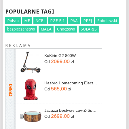
POPULARNE TAGI
Polska
ME
NCBJ
PGE EJ1
PAA
PPEJ
Sobolewski
bezpieczeństwo
MAEA
Choczewo
SOLARIS
R E K L A M A
KuKirin G2 800W
2099,00
Od
zł
Hasbro Homecoming Electronic Expressive Mask Spider-Man
565,00
Od
zł
Jacuzzi Bestway Lay-Z-Spa Helsinki AirJet 60025 180x66cm
2699,00
Od
zł