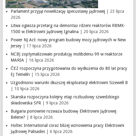
Parlament przyjął nowelizację specustawy jądrowej
| 23 lipca
2026
Litwa ogłasza przetarg na demontaż rdzeni reaktorów RBMK-
1500 w Elektrowni Jądrowej Ignalina
| 20 lipca 2026
Power NJ Act: nowy program budowy mocy jądrowych w New
Jersey
| 17 lipca 2026
NCBJ zoptymalizowało produkcję molibdenu-99 w reaktorze
MARIA
| 16 lipca 2026
ČEZ rozpoczyna przygotowania do wydłużenia do 80 lat pracy
EJ Temelín
| 15 lipca 2026
Uzgodniono warunki dłuższej eksploatacji elektrowni Sizewell B
| 10 lipca 2026
Skanska rozpoczyna kolejny etap rozbudowy szwedzkiego
składowiska SFR
| 9 lipca 2026
Bułgaria ponownie rozważa budowę Elektrowni Jądrowej
Belene?
| 8 lipca 2026
Holtec International coraz bliżej wznowienia pracy Elektrowni
Jądrowej Palisades
| 6 lipca 2026