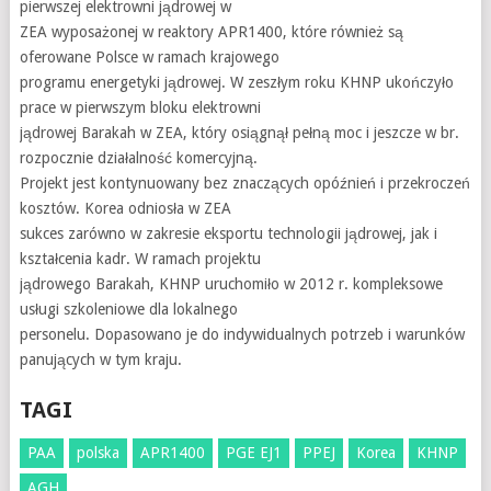
pierwszej elektrowni jądrowej w
ZEA wyposażonej w reaktory APR1400, które również są
oferowane Polsce w ramach krajowego
programu energetyki jądrowej. W zeszłym roku KHNP ukończyło
prace w pierwszym bloku elektrowni
jądrowej Barakah w ZEA, który osiągnął pełną moc i jeszcze w br.
rozpocznie działalność komercyjną.
Projekt jest kontynuowany bez znaczących opóźnień i przekroczeń
kosztów. Korea odniosła w ZEA
sukces zarówno w zakresie eksportu technologii jądrowej, jak i
kształcenia kadr. W ramach projektu
jądrowego Barakah, KHNP uruchomiło w 2012 r. kompleksowe
usługi szkoleniowe dla lokalnego
personelu. Dopasowano je do indywidualnych potrzeb i warunków
panujących w tym kraju.
TAGI
PAA
polska
APR1400
PGE EJ1
PPEJ
Korea
KHNP
AGH