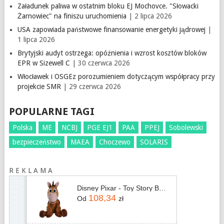
Załadunek paliwa w ostatnim bloku EJ Mochovce. "Słowacki
Żarnowiec" na finiszu uruchomienia
| 2 lipca 2026
USA zapowiada państwowe finansowanie energetyki jądrowej
|
1 lipca 2026
Brytyjski audyt ostrzega: opóźnienia i wzrost kosztów bloków
EPR w Sizewell C
| 30 czerwca 2026
Włocławek i OSGEz porozumieniem dotyczącym współpracy przy
projekcie SMR
| 29 czerwca 2026
POPULARNE TAGI
Polska
ME
NCBJ
PGE EJ1
PAA
PPEJ
Sobolewski
bezpieczeństwo
MAEA
Choczewo
SOLARIS
R E K L A M A
Disney Pixar - Toy Story Bullseye 25cm (6315870703) (figurka)
108,34
Od
zł