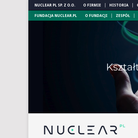
NUCLEAR PL SP. Z O.O.
O FIRMIE
HISTORIA
FUNDACJA NUCLEAR.PL
O FUNDACJI
ZESPÓŁ