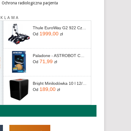
Ochrona radiologiczna pacjenta
 K L A M A
Thule EuroWay G2 922 Czarny
1999,00
Od
zł
Paladone - ASTROBOT COIN BUDDIES
71,99
Od
zł
Bright Minilodówka 10 l 12/230 V 3 kg
189,00
Od
zł