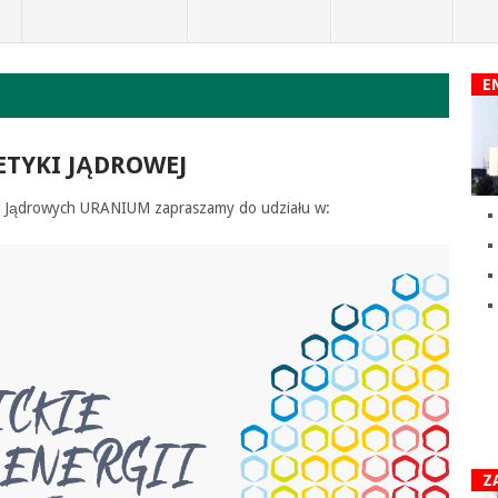
E
ETYKI JĄDROWEJ
w Jądrowych URANIUM zapraszamy do udziału w:
Z