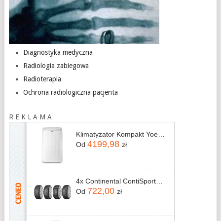
Diagnostyka medyczna
Radiologia zabiegowa
Radioterapia
Ochrona radiologiczna pacjenta
R E K L A M A
Klimatyzator Kompakt Yoer 4,7kW PAC02W
4199,98
Od
zł
4x Continental ContiSportContact 5 245/45R18 96W
722,00
Od
zł