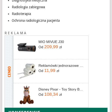
Diagnostyka medyczna
Radiologia zabiegowa
Radioterapia
Ochrona radiologiczna pacjenta
R E K L A M A
MIO MIVUE J30
209,99
Od
zł
Reklamówki jednorazowe Zrywki na rolce 350szt.
11,99
Od
zł
Disney Pixar - Toy Story Bullseye 25cm (6315870703) (figurka)
108,34
Od
zł