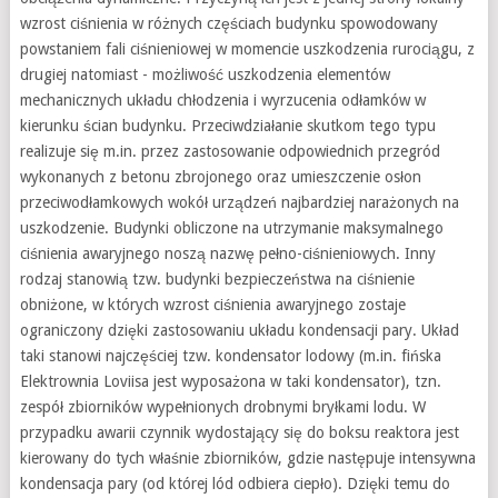
wzrost ciśnienia w różnych częściach budynku spowodowany
powstaniem fali ciśnieniowej w momencie uszkodzenia rurociągu, z
drugiej natomiast - możliwość uszkodzenia elementów
mechanicznych układu chłodzenia i wyrzucenia odłamków w
kierunku ścian budynku. Przeciwdziałanie skutkom tego typu
realizuje się m.in. przez zastosowanie odpowiednich przegród
wykonanych z betonu zbrojonego oraz umieszczenie osłon
przeciwodłamkowych wokół urządzeń najbardziej narażonych na
uszkodzenie. Budynki obliczone na utrzymanie maksymalnego
ciśnienia awaryjnego noszą nazwę pełno-ciśnieniowych. Inny
rodzaj stanowią tzw. budynki bezpieczeństwa na ciśnienie
obniżone, w których wzrost ciśnienia awaryjnego zostaje
ograniczony dzięki zastosowaniu układu kondensacji pary. Układ
taki stanowi najczęściej tzw. kondensator lodowy (m.in. fińska
Elektrownia Loviisa jest wyposażona w taki kondensator), tzn.
zespół zbiorników wypełnionych drobnymi bryłkami lodu. W
przypadku awarii czynnik wydostający się do boksu reaktora jest
kierowany do tych właśnie zbiorników, gdzie następuje intensywna
kondensacja pary (od której lód odbiera ciepło). Dzięki temu do