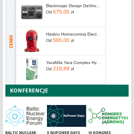
Blackmagic Design DaVinci Resolve Speed Editor (bez licencji) (raty 0%)
675,00
Od
zł
Hasbro Homecoming Electronic Expressive Mask Spider-Man
565,00
Od
zł
YaraMila Yara Complex Hydrocomplex 25kg
218,89
Od
zł
KONFERENCJE
BALTIC NUCLEAR
II NUPOWER DAYS
III KONGRES