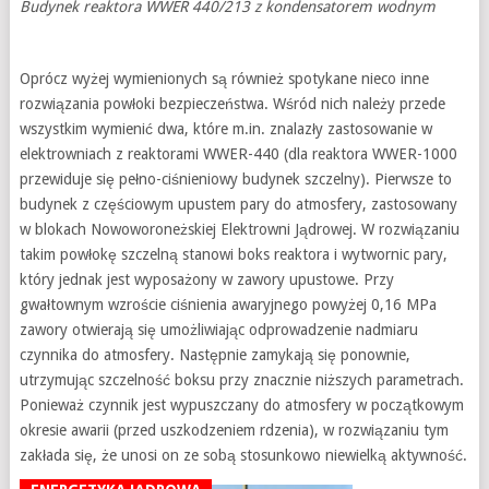
Budynek reaktora WWER 440/213 z kondensatorem wodnym
Oprócz wyżej wymienionych są również spotykane nieco inne
rozwiązania powłoki bezpieczeństwa. Wśród nich należy przede
wszystkim wymienić dwa, które m.in. znalazły zastosowanie w
elektrowniach z reaktorami WWER-440 (dla reaktora WWER-1000
przewiduje się pełno-ciśnieniowy budynek szczelny). Pierwsze to
budynek z częściowym upustem pary do atmosfery, zastosowany
w blokach Nowoworoneżskiej Elektrowni Jądrowej. W rozwiązaniu
takim powłokę szczelną stanowi boks reaktora i wytwornic pary,
który jednak jest wyposażony w zawory upustowe. Przy
gwałtownym wzroście ciśnienia awaryjnego powyżej 0,16 MPa
zawory otwierają się umożliwiając odprowadzenie nadmiaru
czynnika do atmosfery. Następnie zamykają się ponownie,
utrzymując szczelność boksu przy znacznie niższych parametrach.
Ponieważ czynnik jest wypuszczany do atmosfery w początkowym
okresie awarii (przed uszkodzeniem rdzenia), w rozwiązaniu tym
zakłada się, że unosi on ze sobą stosunkowo niewielką aktywność.