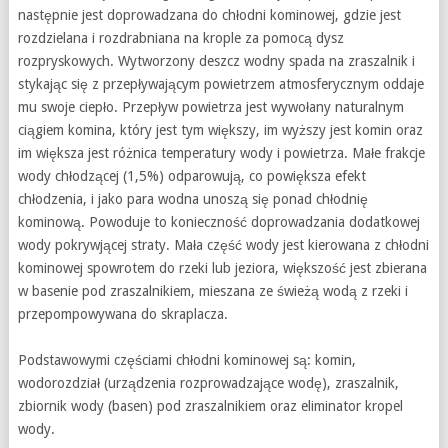
następnie jest doprowadzana do chłodni kominowej, gdzie jest
rozdzielana i rozdrabniana na krople za pomocą dysz
rozpryskowych. Wytworzony deszcz wodny spada na zraszalnik i
stykając się z przepływającym powietrzem atmosferycznym oddaje
mu swoje ciepło. Przepływ powietrza jest wywołany naturalnym
ciągiem komina, który jest tym większy, im wyższy jest komin oraz
im większa jest różnica temperatury wody i powietrza. Małe frakcje
wody chłodzącej (1,5%) odparowują, co powiększa efekt
chłodzenia, i jako para wodna unoszą się ponad chłodnię
kominową. Powoduje to konieczność doprowadzania dodatkowej
wody pokrywjącej straty. Mała część wody jest kierowana z chłodni
kominowej spowrotem do rzeki lub jeziora, większość jest zbierana
w basenie pod zraszalnikiem, mieszana ze świeżą wodą z rzeki i
przepompowywana do skraplacza.
Podstawowymi częściami chłodni kominowej są: komin,
wodorozdział (urządzenia rozprowadzające wodę), zraszalnik,
zbiornik wody (basen) pod zraszalnikiem oraz eliminator kropel
wody.