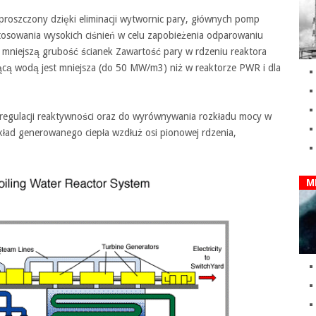
roszczony dzięki eliminacji wytwornic pary, głównych pomp
 stosowania wysokich ciśnień w celu zapobieżenia odparowaniu
e mniejszą grubość ścianek Zawartość pary w rdzeniu reaktora
ącą wodą jest mniejsza (do 50 MW/m3) niż w reaktorze PWR i dla
 regulacji reaktywności oraz do wyrównywania rozkładu mocy w
kład generowanego ciepła wzdłuż osi pionowej rdzenia,
M