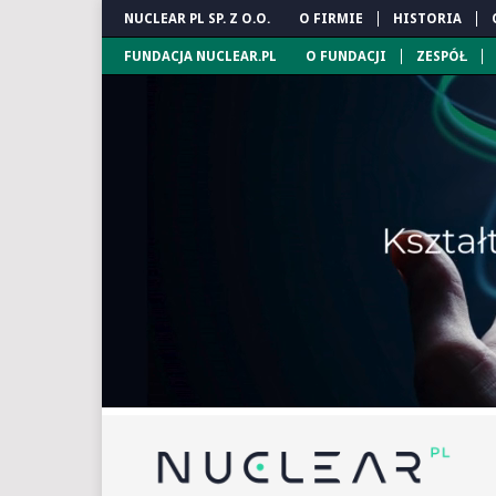
NUCLEAR PL SP. Z O.O.
O FIRMIE
HISTORIA
FUNDACJA NUCLEAR.PL
O FUNDACJI
ZESPÓŁ