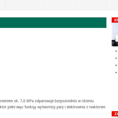
E
R
śnieniem ok. 7,0 MPa odparowuje bezpośrednio w rdzeniu
ktor pełni więc funkcję wytwornicy pary i elektrownia z reaktorem
Z