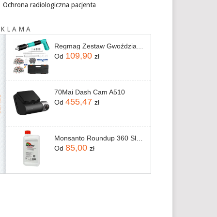
Ochrona radiologiczna pacjenta
 K L A M A
Regmag Zestaw Gwoździarka Do Drewna + Kapiszon + gwoździe (BM04)
109,90
Od
zł
70Mai Dash Cam A510
455,47
Od
zł
Monsanto Roundup 360 Sl Plus 1L
85,00
Od
zł