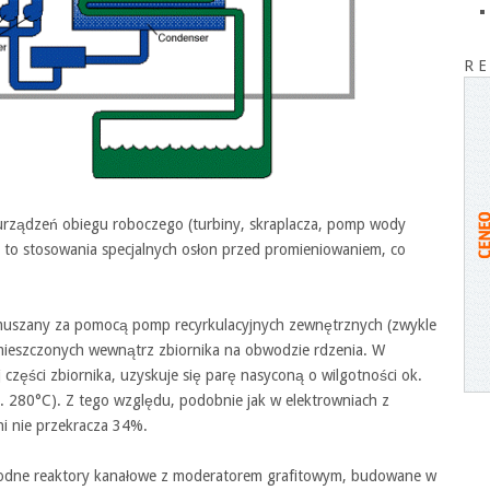
R E
urządzeń obiegu roboczego (turbiny, skraplacza, pomp wody
a to stosowania specjalnych osłon przed promieniowaniem, co
ymuszany za pomocą pomp recyrkulacyjnych zewnętrznych (zwykle
ieszczonych wewnątrz zbiornika na obwodzie rdzenia. W
części zbiornika, uzyskuje się parę nasyconą o wilgotności ok.
. 280°C). Z tego względu, podobnie jak w elektrowniach z
ni nie przekracza 34%.
wodne reaktory kanałowe z moderatorem grafitowym, budowane w