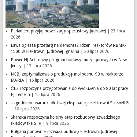
Parlament przyjął nowelizację specustawy jądrowej
| 23 lipca
2026
Litwa ogłasza przetarg na demontaż rdzeni reaktorów RBMK-
1500 w Elektrowni Jądrowej Ignalina
| 20 lipca 2026
Power NJ Act: nowy program budowy mocy jądrowych w New
Jersey
| 17 lipca 2026
NCBJ zoptymalizowało produkcję molibdenu-99 w reaktorze
MARIA
| 16 lipca 2026
ČEZ rozpoczyna przygotowania do wydłużenia do 80 lat pracy
EJ Temelín
| 15 lipca 2026
Uzgodniono warunki dłuższej eksploatacji elektrowni Sizewell B
| 10 lipca 2026
Skanska rozpoczyna kolejny etap rozbudowy szwedzkiego
składowiska SFR
| 9 lipca 2026
Bułgaria ponownie rozważa budowę Elektrowni Jądrowej