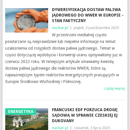
DYWERSYFIKACJA DOSTAW PALIWA
JĄDROWEGO DO WWER W EUROPIE -
STAN FAKTYCZNY
nuclear.pl
|
piątek, 3 października 2025
W przestrzeni medialnej często
powtarzane są nieprawdziwe lub niepełne informacje na temat
uzależnienia od rosyjskich dostaw paliwa jądrowego. Temat w
części dotyczącej wydobycia i konwersji uranu opisywaliśmy już w
czerwcu 2022 roku. W niniejszym artykule omawiamy kwestię
dostaw paliwa jądrowego dla reaktorów WWER, które są
najważniejszym typem reaktorów energetycznych pracujących w
Europie Środkowo-Wschodniej i Północnej.
czytaj więcej
FRANCUSKI EDF PORZUCA DROGĘ
ENERGETYKA
SĄDOWĄ W SPRAWIE CZESKIEJ EJ
DUKOVANY
nuclear.pl
|
czwartek, 3 lipca 2025