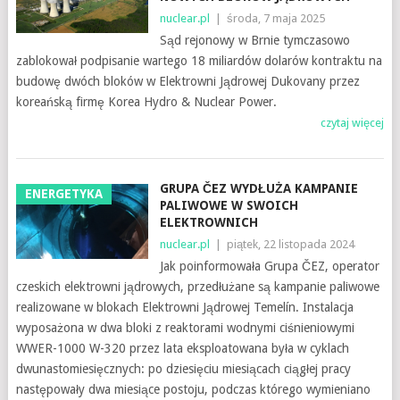
nuclear.pl
|
środa, 7 maja 2025
Sąd rejonowy w Brnie tymczasowo
zablokował podpisanie wartego 18 miliardów dolarów kontraktu na
budowę dwóch bloków w Elektrowni Jądrowej Dukovany przez
koreańską firmę Korea Hydro & Nuclear Power.
czytaj więcej
GRUPA ČEZ WYDŁUŻA KAMPANIE
ENERGETYKA
PALIWOWE W SWOICH
ELEKTROWNICH
nuclear.pl
|
piątek, 22 listopada 2024
Jak poinformowała Grupa ČEZ, operator
czeskich elektrowni jądrowych, przedłużane są kampanie paliwowe
realizowane w blokach Elektrowni Jądrowej Temelín. Instalacja
wyposażona w dwa bloki z reaktorami wodnymi ciśnieniowymi
WWER-1000 W-320 przez lata eksploatowana była w cyklach
dwunastomiesięcznych: po dziesięciu miesiącach ciągłej pracy
następowały dwa miesiące postoju, podczas którego wymieniano