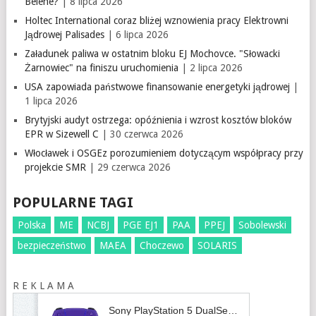
Belene?
| 8 lipca 2026
Holtec International coraz bliżej wznowienia pracy Elektrowni
Jądrowej Palisades
| 6 lipca 2026
Załadunek paliwa w ostatnim bloku EJ Mochovce. "Słowacki
Żarnowiec" na finiszu uruchomienia
| 2 lipca 2026
USA zapowiada państwowe finansowanie energetyki jądrowej
|
1 lipca 2026
Brytyjski audyt ostrzega: opóźnienia i wzrost kosztów bloków
EPR w Sizewell C
| 30 czerwca 2026
Włocławek i OSGEz porozumieniem dotyczącym współpracy przy
projekcie SMR
| 29 czerwca 2026
POPULARNE TAGI
Polska
ME
NCBJ
PGE EJ1
PAA
PPEJ
Sobolewski
bezpieczeństwo
MAEA
Choczewo
SOLARIS
R E K L A M A
Sony PlayStation 5 DualSense Galactic Purple V2