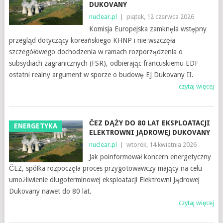
DUKOVANY
nuclear.pl
|
piątek, 12 czerwca 2026
Komisja Europejska zamknęła wstępny
przegląd dotyczący koreańskiego KHNP i nie wszczęła
szczegółowego dochodzenia w ramach rozporządzenia o
subsydiach zagranicznych (FSR), odbierając francuskiemu EDF
ostatni realny argument w sporze o budowę EJ Dukovany II.
czytaj więcej
ČEZ DĄŻY DO 80 LAT EKSPLOATACJI
ENERGETYKA
ELEKTROWNI JĄDROWEJ DUKOVANY
nuclear.pl
|
wtorek, 14 kwietnia 2026
Jak poinformował koncern energetyczny
ČEZ, spółka rozpoczęła proces przygotowawczy mający na celu
umożliwienie długoterminowej eksploatacji Elektrowni Jądrowej
Dukovany nawet do 80 lat.
czytaj więcej