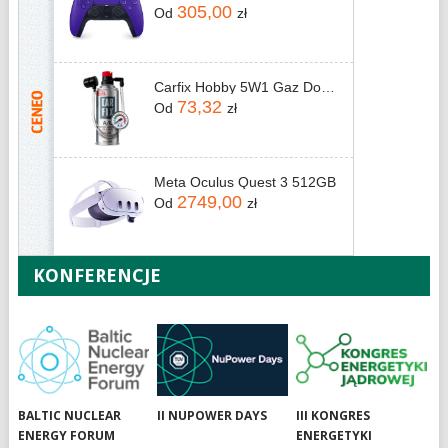
305,00
Od
zł
Carfix Hobby 5W1 Gaz Do Nabijania Klimatyzacji Czynnik R134A Z Przewodem
73,32
Od
zł
Meta Oculus Quest 3 512GB
2749,00
Od
zł
KONFERENCJE
BALTIC NUCLEAR
II NUPOWER DAYS
III KONGRES
ENERGY FORUM
ENERGETYKI