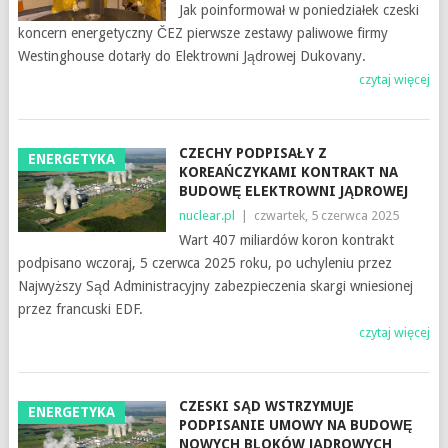
Jak poinformował w poniedziałek czeski
koncern energetyczny ČEZ pierwsze zestawy paliwowe firmy
Westinghouse dotarły do ​​Elektrowni Jądrowej Dukovany.
czytaj więcej
CZECHY PODPISAŁY Z
ENERGETYKA
KOREAŃCZYKAMI KONTRAKT NA
BUDOWĘ ELEKTROWNI JĄDROWEJ
nuclear.pl
|
czwartek, 5 czerwca 2025
Wart 407 miliardów koron kontrakt
podpisano wczoraj, 5 czerwca 2025 roku, po uchyleniu przez
Najwyższy Sąd Administracyjny zabezpieczenia skargi wniesionej
przez francuski EDF.
czytaj więcej
CZESKI SĄD WSTRZYMUJE
ENERGETYKA
PODPISANIE UMOWY NA BUDOWĘ
NOWYCH BLOKÓW JĄDROWYCH