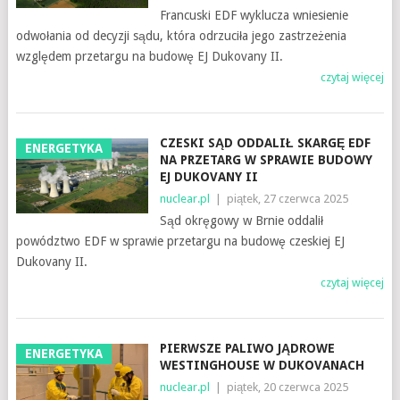
Francuski EDF wyklucza wniesienie
odwołania od decyzji sądu, która odrzuciła jego zastrzeżenia
względem przetargu na budowę EJ Dukovany II.
czytaj więcej
CZESKI SĄD ODDALIŁ SKARGĘ EDF
ENERGETYKA
NA PRZETARG W SPRAWIE BUDOWY
EJ DUKOVANY II
nuclear.pl
|
piątek, 27 czerwca 2025
Sąd okręgowy w Brnie oddalił
powództwo EDF w sprawie przetargu na budowę czeskiej EJ
Dukovany II.
czytaj więcej
PIERWSZE PALIWO JĄDROWE
ENERGETYKA
WESTINGHOUSE W DUKOVANACH
nuclear.pl
|
piątek, 20 czerwca 2025