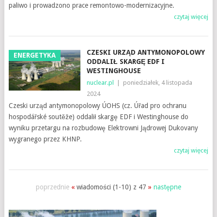
paliwo i prowadzono prace remontowo-modernizacyjne.
czytaj więcej
CZESKI URZĄD ANTYMONOPOLOWY
ENERGETYKA
ODDALIŁ SKARGĘ EDF I
WESTINGHOUSE
nuclear.pl
|
poniedziałek, 4 listopada
2024
Czeski urząd antymonopolowy ÚOHS (cz. Úřad pro ochranu
hospodářské soutěže) oddalił skargę EDF i Westinghouse do
wyniku przetargu na rozbudowę Elektrowni Jądrowej Dukovany
wygranego przez KHNP.
czytaj więcej
poprzednie
«
wiadomości (1-10) z 47
»
następne