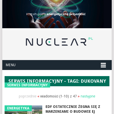
MENU
SERWIS INFORMACYJNY - TAGI: DUKOVANY
SERWIS INFORMACYJNY
poprzednie
«
wiadomości (1-10) z 47
»
następne
EDF OSTATECZNIE ŻEGNA SIĘ Z
ENERGETYKA
MARZENIAMI O BUDOWIE EJ