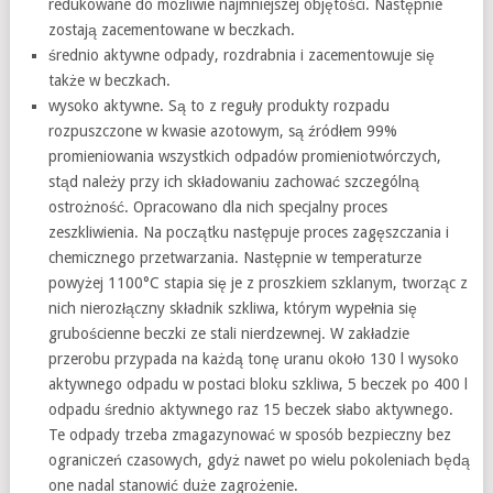
redukowane do możliwie najmniejszej objętości. Następnie
zostają zacementowane w beczkach.
średnio aktywne odpady, rozdrabnia i zacementowuje się
także w beczkach.
wysoko aktywne. Są to z reguły produkty rozpadu
rozpuszczone w kwasie azotowym, są źródłem 99%
promieniowania wszystkich odpadów promieniotwórczych,
stąd należy przy ich składowaniu zachować szczególną
ostrożność. Opracowano dla nich specjalny proces
zeszkliwienia. Na początku następuje proces zagęszczania i
chemicznego przetwarzania. Następnie w temperaturze
powyżej 1100°C stapia się je z proszkiem szklanym, tworząc z
nich nierozłączny składnik szkliwa, którym wypełnia się
grubościenne beczki ze stali nierdzewnej. W zakładzie
przerobu przypada na każdą tonę uranu około 130 l wysoko
aktywnego odpadu w postaci bloku szkliwa, 5 beczek po 400 l
odpadu średnio aktywnego raz 15 beczek słabo aktywnego.
Te odpady trzeba zmagazynować w sposób bezpieczny bez
ograniczeń czasowych, gdyż nawet po wielu pokoleniach będą
one nadal stanowić duże zagrożenie.