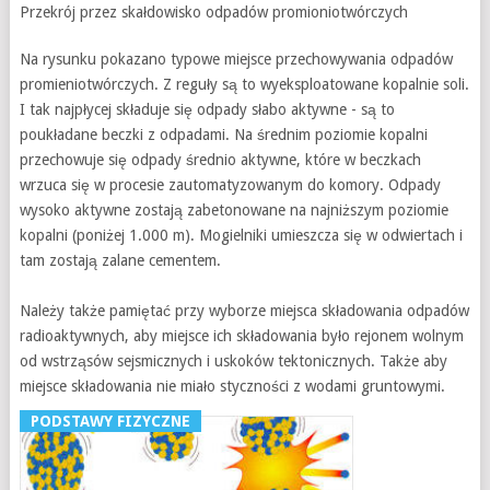
Przekrój przez skałdowisko odpadów promioniotwórczych
Na rysunku pokazano typowe miejsce przechowywania odpadów
promieniotwórczych. Z reguły są to wyeksploatowane kopalnie soli.
I tak najpłycej składuje się odpady słabo aktywne - są to
poukładane beczki z odpadami. Na średnim poziomie kopalni
przechowuje się odpady średnio aktywne, które w beczkach
wrzuca się w procesie zautomatyzowanym do komory. Odpady
wysoko aktywne zostają zabetonowane na najniższym poziomie
kopalni (poniżej 1.000 m). Mogielniki umieszcza się w odwiertach i
tam zostają zalane cementem.
Należy także pamiętać przy wyborze miejsca składowania odpadów
radioaktywnych, aby miejsce ich składowania było rejonem wolnym
od wstrząsów sejsmicznych i uskoków tektonicznych. Także aby
miejsce składowania nie miało styczności z wodami gruntowymi.
PODSTAWY FIZYCZNE