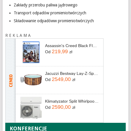
Zakłady przerobu paliwa jądrowego
Transport odpadów promieniotwórczych
Składowanie odpadóww promieniotwórczych
R E K L A M A
Assassin's Creed Black Flag Resynced (Gra PS5)
219,99
Od
zł
Jacuzzi Bestway Lay-Z-Spa Helsinki AirJet 60025 180x66cm
2549,00
Od
zł
Klimatyzator Split Whirlpool SPICR312W
2590,00
Od
zł
KONFERENCJE