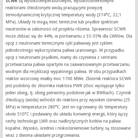
SCWR
są wysokotemperaturowymi, wysokociśnieniowymi
reaktorami chłodzonymi wodą pracującymi powyżej
termodynamicznej krytycznej temperatury wody (374°C, 22,1
MPa). Układy te mogą mieć termiczne lub prędkie spektrum
neutronów w zależności od projektu rdzenia. Sprawność SCWR
może zbliżać się do 44%, w porównaniu z 33-35% dla LWRów. Dla
opcji z neutronami termicznymi cykl paliwowy jest cyklem
jednokrotnego wykorzystania paliwa uranowego. W przypadku
opcji z neutronami prędkimi, mamy do czynienia z centrami
przetwarzania paliwa opartymi na zaawansowanym przetwarzaniu
wodnym dla recyklizacji wypalonego paliwa. W obu przypadkach
reaktor wzorcowy miałby moc 1700 MWe. Zbiornik reaktora SCWR
jest podobny do zbiornika reaktora PWR (choć występuje tylko
jeden obieg, tj. obieg pierwotny podobnie jak w BWRach). Czynnik
chłodzący (woda) wchodzi do reaktora przy wysokim ciśnieniu (25
MPa) w temperaturze 280°C. Jest on ogrzewany do temperatury
około 510°C i podawany do układu konwersji energii, który łączy
cechy technologii LWR oraz nadkrytycznych kotłów na paliwa
kopalne. Wysoko, średnio i niskociśnieniowe turbiny są stosowane
wraz z dwoma układami przegrzewania.