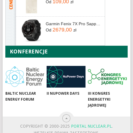
109,00
Od
zł
Garmin Fenix 7X Pro Sapphire Solar Carbon Gray DLC Titanium Z Czarnym Paskiem (010-02778-11)
2679,00
Od
zł
KONFERENCJE
BALTIC NUCLEAR
II NUPOWER DAYS
III KONGRES
ENERGY FORUM
ENERGETYKI
JĄDROWEJ
COPYRIGHT © 2000-2025
PORTAL NUCLEAR.PL
.
WSZELKIE PRAWA ZASTRZEŻONE.