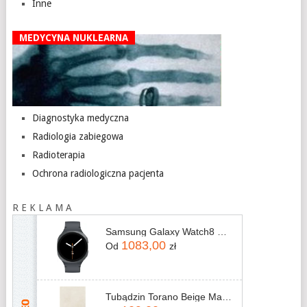
Inne
MEDYCYNA NUKLEARNA
Diagnostyka medyczna
Radiologia zabiegowa
Radioterapia
Ochrona radiologiczna pacjenta
R E K L A M A
Samsung Galaxy Watch8 SM‑L330ND 44mm Grafitowy
1083,00
Od
zł
Tubądzin Torano Beige Mat 119,8x59,8