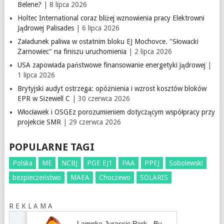
Belene?
| 8 lipca 2026
Holtec International coraz bliżej wznowienia pracy Elektrowni
Jądrowej Palisades
| 6 lipca 2026
Załadunek paliwa w ostatnim bloku EJ Mochovce. "Słowacki
Żarnowiec" na finiszu uruchomienia
| 2 lipca 2026
USA zapowiada państwowe finansowanie energetyki jądrowej
|
1 lipca 2026
Brytyjski audyt ostrzega: opóźnienia i wzrost kosztów bloków
EPR w Sizewell C
| 30 czerwca 2026
Włocławek i OSGEz porozumieniem dotyczącym współpracy przy
projekcie SMR
| 29 czerwca 2026
POPULARNE TAGI
Polska
ME
NCBJ
PGE EJ1
PAA
PPEJ
Sobolewski
bezpieczeństwo
MAEA
Choczewo
SOLARIS
R E K L A M A
Lampka Jurassic Park - Bursztyn