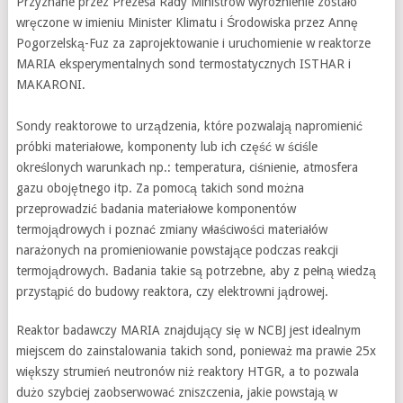
Przyznane przez Prezesa Rady Ministrów wyróżnienie zostało
wręczone w imieniu Minister Klimatu i Środowiska przez Annę
Pogorzelską-Fuz za zaprojektowanie i uruchomienie w reaktorze
MARIA eksperymentalnych sond termostatycznych ISTHAR i
MAKARONI.
Sondy reaktorowe to urządzenia, które pozwalają napromienić
próbki materiałowe, komponenty lub ich część w ściśle
określonych warunkach np.: temperatura, ciśnienie, atmosfera
gazu obojętnego itp. Za pomocą takich sond można
przeprowadzić badania materiałowe komponentów
termojądrowych i poznać zmiany właściwości materiałów
narażonych na promieniowanie powstające podczas reakcji
termojądrowych. Badania takie są potrzebne, aby z pełną wiedzą
przystąpić do budowy reaktora, czy elektrowni jądrowej.
Reaktor badawczy MARIA znajdujący się w NCBJ jest idealnym
miejscem do zainstalowania takich sond, ponieważ ma prawie 25x
większy strumień neutronów niż reaktory HTGR, a to pozwala
dużo szybciej zaobserwować zniszczenia, jakie powstają w