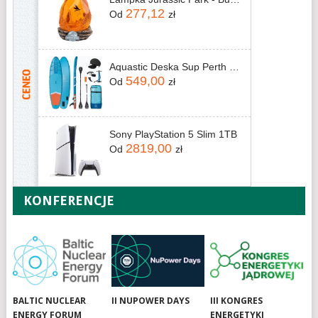
277,12
Od
zł
Aquastic Deska Sup Perth 11' Allround Niebieska
549,00
Od
zł
Sony PlayStation 5 Slim 1TB
2819,00
Od
zł
KONFERENCJE
BALTIC NUCLEAR
II NUPOWER DAYS
III KONGRES
ENERGY FORUM
ENERGETYKI