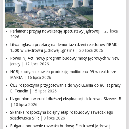
Parlament przyjął nowelizację specustawy jądrowej
| 23 lipca
2026
Litwa ogłasza przetarg na demontaż rdzeni reaktorów RBMK-
1500 w Elektrowni Jądrowej Ignalina
| 20 lipca 2026
Power NJ Act: nowy program budowy mocy jądrowych w New
Jersey
| 17 lipca 2026
NCBJ zoptymalizowało produkcję molibdenu-99 w reaktorze
MARIA
| 16 lipca 2026
ČEZ rozpoczyna przygotowania do wydłużenia do 80 lat pracy
EJ Temelín
| 15 lipca 2026
Uzgodniono warunki dłuższej eksploatacji elektrowni Sizewell B
| 10 lipca 2026
Skanska rozpoczyna kolejny etap rozbudowy szwedzkiego
składowiska SFR
| 9 lipca 2026
Bułgaria ponownie rozważa budowę Elektrowni Jądrowej